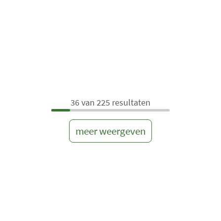
i
t
e
m
s
:
0
36 van 225 resultaten
meer weergeven