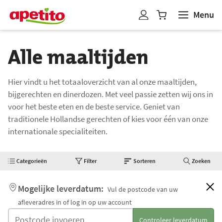
Menu
W
i
n
Alle maaltijden
k
e
l
Hier vindt u het totaaloverzicht van al onze maaltijden,
w
bijgerechten en dinerdozen. Met veel passie zetten wij ons in
a
voor het beste eten en de beste service. Geniet van
g
traditionele Hollandse gerechten of kies voor één van onze
internationale specialiteiten.
e
n
b
Categorieën
Filter
Sorteren
Zoeken
i
j
Mogelijke leverdatum:
Vul de postcode van uw
g
afleveradres in of log in op uw account
e
Controleer leverdatum
w