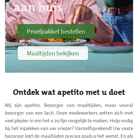
aan huis
e
r
k
Proefpakket bestellen
t
.
T
Maaltijden bekijken
o
t
a
a
l
Ontdek wat apetito met u doet
a
a
Wij zijn apetito. Bezorger van maaltijden, maar vooral
n
bezorger van een lach. Onze medewerkers zetten zich met
t
veel plezier in om het u zo fijn mogelijk te maken. Hulp nodig
a
bij het inpakken van uw vriezer? Vanzelfsprekend! Uw vaste
bezorger legt de maaltijden precies zoals u het wenst. En als
l