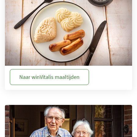
winVitalis
Laat eten weer smaken!
Heeft u te maken met kauw- en slikproblemen? Laat
uzelf weer genieten van eten met de maaltijd uit ons
winVitalis assortiment. Ons assortiment bevat
maaltijden op IDDSI-niveau 4, 5 en 6.
Naar winVitalis maaltijden