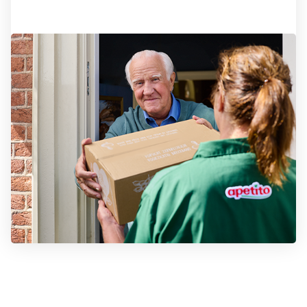
Hoe werkt het?
Ontdek het gemak van apetito
U bent vrij om te bestellen wanneer u dat wilt, zonder
abonnement en zonder verdere verplichtingen.
Daarnaast betaalt u bij ons geen bezorgkosten, dus
geen verrassingen achteraf.
Hoe werkt het?