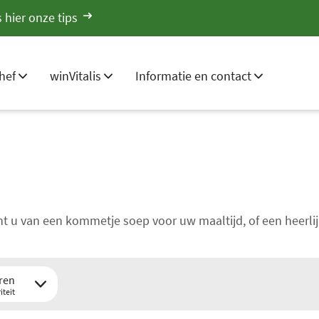
 hier onze tips
hef
winVitalis
Informatie en contact
t u van een kommetje soep voor uw maaltijd, of een heerlij
ren
iteit