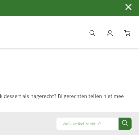
W
i
n
k
e
l
w
a
k dessert als nagerecht? Bijgerechten tellen niet mee
g
e
n
b
i