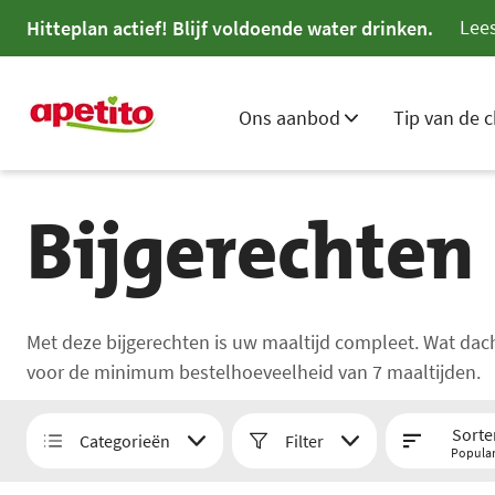
Lees
Hitteplan actief! Blijf voldoende water drinken.
Ons aanbod
Tip van de c
Bijgerechten
Met deze bijgerechten is uw maaltijd compleet. Wat dach
voor de minimum bestelhoeveelheid van 7 maaltijden.
Sorte
Categorieën
Filter
Popular