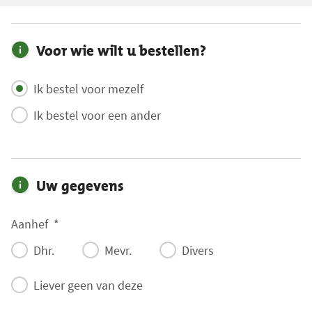
n
t
Voor wie wilt u bestellen?
a
l
i
Ik bestel voor mezelf
t
Ik bestel voor een ander
e
m
s
:
Uw gegevens
0
H
Aanhef
*
e
Dhr.
Mevr.
Divers
t
v
Liever geen van deze
e