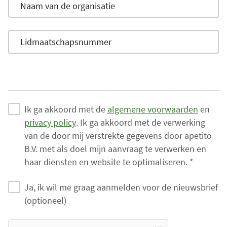
l
s
a
Naam van de organisatie
V
n
d
r
r
i
e
a
o
v
e
e
p
c
e
r
e
e
i
e
l
h
Lidmaatschapsnummer
n
d
r
r
n
n
i
t
v
e
e
p
.
w
c
v
e
i
e
l
a
h
e
r
n
n
i
a
t
l
p
.
w
c
r
v
d
l
Ik ga akkoord met de
algemene voorwaarden
en
a
h
d
e
.
i
privacy policy
. Ik ga akkoord met de verwerking
a
t
e
l
V
c
van de door mij verstrekte gegevens door apetito
r
v
i
d
o
h
B.V. met als doel mijn aanvraag te verwerken en
d
e
n
.
e
t
haar diensten en website te optimaliseren. *
e
l
.
V
r
v
i
d
o
e
e
Ja, ik wil me graag aanmelden voor de nieuwsbrief
n
.
e
e
l
(optioneel)
.
V
r
n
d
o
e
w
.