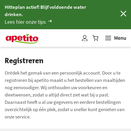
Hitteplan actief! Blijf voldoende water
drinken.
Lees hier onze tips
Menu
W
i
n
Registreren
k
e
Ontdek het gemak van een persoonlijk account. Door u te
l
registreren bij apetito maakt u het bestellen van maaltijden
w
nog eenvoudiger. Wij onthouden uw voorkeuren en
a
dieetwensen, zodat u altijd direct ziet wat bij u past.
g
Daarnaast heeft u al uw gegevens en eerdere bestellingen
e
overzichtelijk op één plek, zodat u sneller kunt genieten van
n
onze service.
b
i