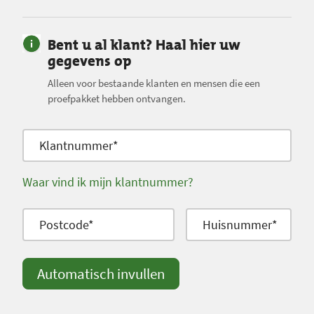
j
g
Bent u al klant? Haal hier uw
e
gegevens op
w
Alleen voor bestaande klanten en mensen die een
e
proefpakket hebben ontvangen.
r
k
t
Klantnummer*
.
T
Waar vind ik mijn klantnummer?
o
t
Postcode*
Huisnummer*
a
a
l
Automatisch invullen
a
a