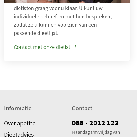
a
diëtisten graag voor u klaar. U kunt uw
l
individuele behoeften met hen bespreken,
i
zodat ze u kunnen voorzien van een
t
passende dieetlijst.
e
m
Contact met onze dietist
s
:
0
Informatie
Contact
088 - 2012 123
Over apetito
Maandag t/m vrijdag van
Dieetadvies