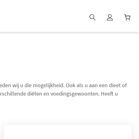
W
i
n
k
e
l
w
a
den wij u die mogelijkheid. Ook als u aan een dieet of
g
verschillende diëten en voedingsgewoonten. Heeft u
e
n
b
i
j
g