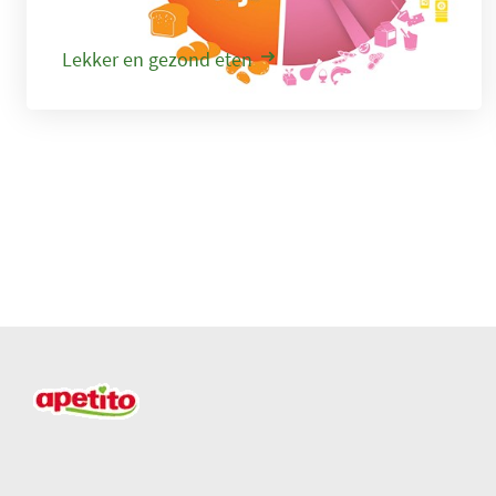
volwaardig voedingspatroon.
Lekker en gezond eten