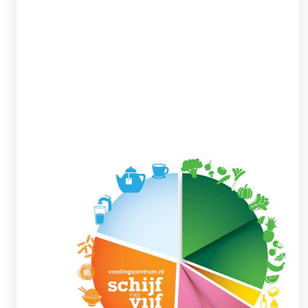
De Schijf van Vijf
Bij het samenstellen van onze maaltijden
houden we rekening met de richtlijnen van de
Schijf van Vijf van het Voedingscentrum, een
hulpmiddel voor een uitgebalanceerd en