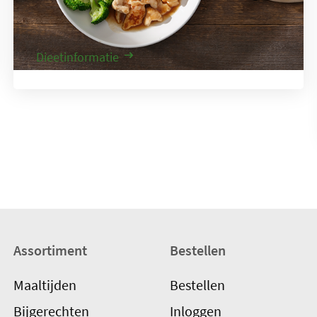
vindt u extra uitleg over diëten en
voedingsgewoonten.
Dieetinformatie
Assortiment
Bestellen
Maaltijden
Bestellen
Bijgerechten
Inloggen