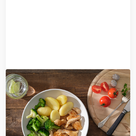
Dieetinformatie
Gebonden aan een dieet of
voedingsgewoonte? In onze webshop kunt u
eenvoudig filteren op diverse voorkeuren,
zoals diëten en voedingsgewoonten. Hier