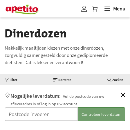
Menu
W
i
n
Dinerdozen
k
e
l
Makkelijk maaltijden kiezen met onze dinerdozen,
w
zorgvuldig samengesteld door onze gediplomeerde
a
diëtisten. Dat is lekker en verantwoord!
g
e
Filter
Sorteren
Zoeken
n
b
Mogelijke leverdatum:
Vul de postcode van uw
i
afleveradres in of log in op uw account
j
g
Controleer leverdatum
e
w