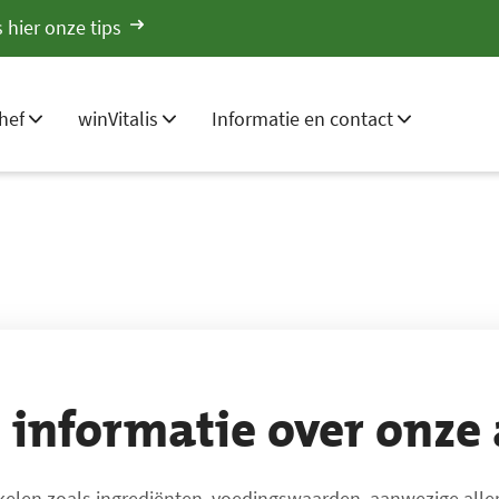
 hier onze tips
hef
winVitalis
Informatie en contact
e informatie over onze 
tikelen zoals ingrediënten, voedingswaarden, aanwezige all