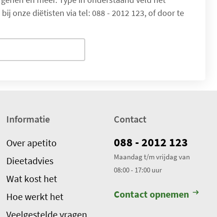
j
 onze diëtisten via tel: 088 - 2012 123, of door te
g
e
w
e
r
k
t
.
Informatie
Contact
T
o
088 - 2012 123
Over apetito
t
a
Maandag t/m vrijdag van
Dieetadvies
a
08:00 - 17:00 uur
Wat kost het
l
Contact opnemen
a
Hoe werkt het
a
Veelgestelde vragen