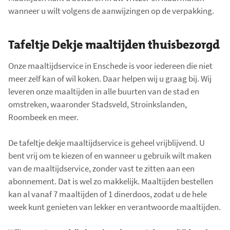
n
wanneer u wilt volgens de aanwijzingen op de verpakking.
t
a
Tafeltje Dekje maaltijden thuisbezorgd
l
i
Onze maaltijdservice in Enschede is voor iedereen die niet
t
meer zelf kan of wil koken. Daar helpen wij u graag bij. Wij
e
leveren onze maaltijden in alle buurten van de stad en
m
omstreken, waaronder Stadsveld, Stroinkslanden,
s
Roombeek en meer.
:
0
De tafeltje dekje maaltijdservice is geheel vrijblijvend. U
bent vrij om te kiezen of en wanneer u gebruik wilt maken
van de maaltijdservice, zonder vast te zitten aan een
abonnement. Dat is wel zo makkelijk. Maaltijden bestellen
kan al vanaf 7 maaltijden of 1 dinerdoos, zodat u de hele
week kunt genieten van lekker en verantwoorde maaltijden.