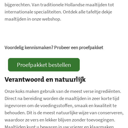
bijgerechten. Van traditionele Hollandse maaltijden tot
j
internationale specialiteiten. Ontdek alle tafeltje dekje
g
maaltijden in onze webshop.
e
w
e
r
Voordelig kennismaken? Probeer een proefpakket
k
t
Proefpakket bestellen
.
T
Verantwoord en natuurlijk
o
t
Onze koks maken gebruik van de meest verse ingrediënten.
a
Direct na bereiding worden de maaltijden in zeer korte tijd
a
ingevroren om de voedingsstoffen, smaak en kwaliteit te
l
behouden. Dit is de meest natuurlijke wijze van conserveren,
a
waardoor ze vers en lekker blijven zonder toevoegingen.
a
Maaltijden kunt u bewaren in uw vriezer en klaarmaken