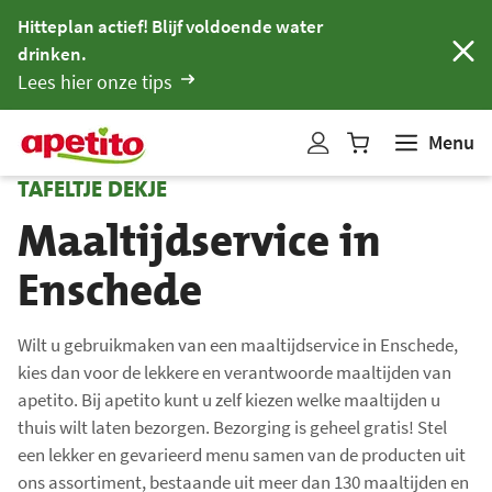
Hitteplan actief! Blijf voldoende water
drinken.
Lees hier onze tips
Menu
W
i
TAFELTJE DEKJE
n
Maaltijdservice in
k
e
Enschede
l
w
a
Wilt u gebruikmaken van een maaltijdservice in Enschede,
kies dan voor de lekkere en verantwoorde maaltijden van
g
apetito. Bij apetito kunt u zelf kiezen welke maaltijden u
e
thuis wilt laten bezorgen. Bezorging is geheel gratis! Stel
n
een lekker en gevarieerd menu samen van de producten uit
b
ons assortiment, bestaande uit meer dan 130 maaltijden en
i