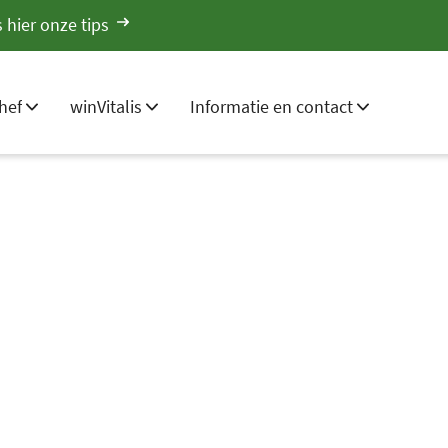
 hier onze tips
hef
winVitalis
Informatie en contact