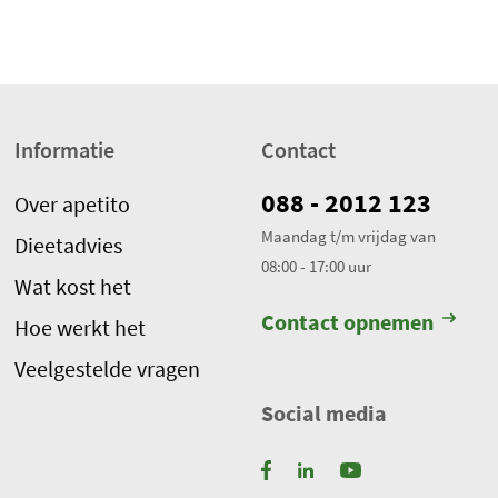
j
g
e
w
e
Informatie
Contact
r
k
088 - 2012 123
Over apetito
t
Maandag t/m vrijdag van
.
Dieetadvies
08:00 - 17:00 uur
T
Wat kost het
o
Contact opnemen
Hoe werkt het
t
a
Veelgestelde vragen
a
Social media
l
a
a