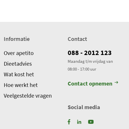
e
w
e
r
k
Informatie
Contact
t
.
088 - 2012 123
Over apetito
T
Maandag t/m vrijdag van
Dieetadvies
o
08:00 - 17:00 uur
t
Wat kost het
a
Contact opnemen
Hoe werkt het
a
l
Veelgestelde vragen
a
Social media
a
n
t