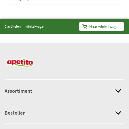
i
t
e
0 artikelen in winkelwagen
Naar winkelwagen
m
s
:
0
Assortiment
Bestellen