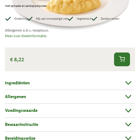
met spinazie en aardappelpuree
e
r
Glutenvrij
Rijk aan onverzadigd vet
Vegetarisch
Zonder varken
k
Allergenen o.b.v. receptuur.
t
Meer over dieetinformatie.
.
T
o
€ 8,22
t
a
a
Ingrediënten
l
Allergenen
a
a
Voedingswaarde
n
t
Bewaarinstructie
a
Bereidingswijze
l