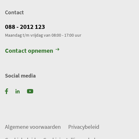
e
Contact
r
k
088 - 2012 123
t
Maandag t/m vrijdag van 08:00 - 17:00 uur
.
T
Contact opnemen
o
t
a
Social media
a
l
a
a
n
t
Algemene voorwaarden
Privacybeleid
a
l