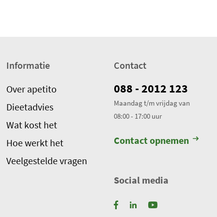
e
w
e
r
k
Informatie
Contact
t
.
088 - 2012 123
Over apetito
T
Maandag t/m vrijdag van
Dieetadvies
o
08:00 - 17:00 uur
t
Wat kost het
a
Contact opnemen
Hoe werkt het
a
l
Veelgestelde vragen
a
Social media
a
n
t