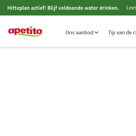
Lees
Hitteplan actief! Blijf voldoende water drinken.
Ons aanbod
Tip van de c