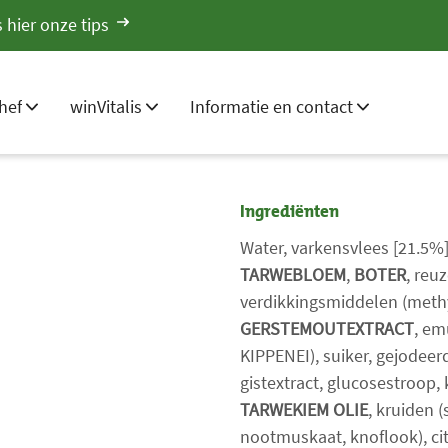
 hier onze tips
hef
winVitalis
Informatie en contact
Ingrediënten
Water, varkensvlees [21.5%]
TARWEBLOEM
,
BOTER
, reu
verdikkingsmiddelen (methy
GERSTEMOUTEXTRACT
, em
KIPPENEI), suiker, gejodeer
gistextract, glucosestroop,
TARWEKIEM OLIE
, kruiden (
nootmuskaat, knoflook), cit