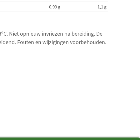
n
0,99 g
1,1 g
t
a
l
18ºC. Niet opnieuw invriezen na bereiding. De
i
t
 leidend. Fouten en wijzigingen voorbehouden.
e
m
s
:
0