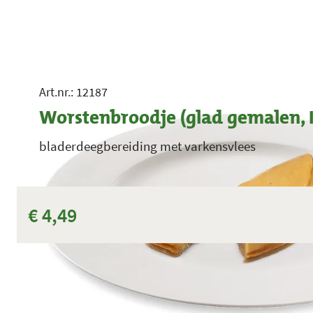
Art.nr.: 12187
Worstenbroodje (glad gemalen, I
bladerdeegbereiding met varkensvlees
€ 4,49