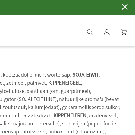
W
i
n
k
e
, koolzaadolie, uien, wortelsap,
SOJA-EIWIT
,
l
zel, zetmeel, palmvet,
KIPPENEIGEEL
,
w
lcellulose, xanthaangom, guarpitmeel),
a
ulgator (SOJALECITHINE), natuurlijke aroma's (bevat
g
e
d zout (zout, kaliumjodaat), gekaramelliseerde suiker,
n
 kleurend bataatextract,
KIPPENEIEREN
, erwtenvezel,
b
salie, majoraan, peterselie), specerijen (peper, foelie,
i
roensap, citrusvezel, antioxidant (citroenzuur),