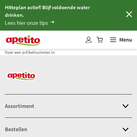
Hitteplan actief! Blijf voldoende water
drinken.
Lees hier onze tips
Menu
W
i
Voer een artikelnummer in
n
k
e
l
w
a
g
Assortiment
e
n
b
Bestellen
i