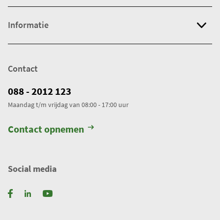
j
g
Informatie
e
w
e
Contact
r
k
088 - 2012 123
t
Maandag t/m vrijdag van 08:00 - 17:00 uur
.
T
Contact opnemen
o
t
a
Social media
a
l
a
a