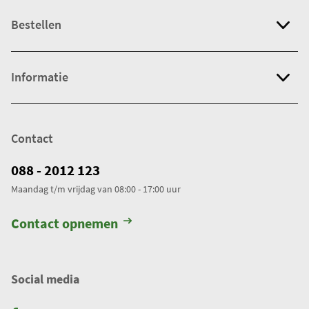
n
b
Bestellen
i
j
g
Informatie
e
w
e
Contact
r
k
088 - 2012 123
t
Maandag t/m vrijdag van 08:00 - 17:00 uur
.
T
Contact opnemen
o
t
a
Social media
a
l