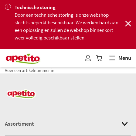
Technische storing
Door een technische storing is onze webshop
slechts beperkt beschikbaar. We werken hard aan
een oplossing en zullen de webshop binnenkort
weer volledig beschikbaar stellen.
Menu
W
i
Voer een artikelnummer in
n
k
e
l
w
a
g
Assortiment
e