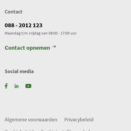
e
Contact
r
k
088 - 2012 123
t
Maandag t/m vrijdag van 08:00 - 17:00 uur
.
T
Contact opnemen
o
t
a
Social media
a
l
a
a
n
t
Algemene voorwaarden
Privacybeleid
a
l