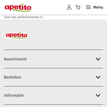
Menu
W
i
Voer een artikelnummer in
n
k
e
l
w
a
g
Assortiment
e
n
b
Bestellen
i
j
g
Informatie
e
w