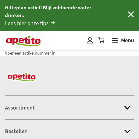
Hitteplan actief! Blijf voldoende water
drinken.
Lees hier onze tips
Menu
W
i
Voer een artikelnummer in
n
k
e
l
w
a
g
Assortiment
e
n
b
Bestellen
i