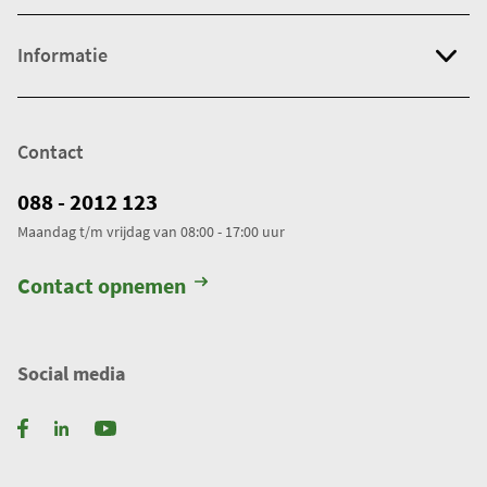
j
g
Informatie
e
w
e
Contact
r
k
088 - 2012 123
t
Maandag t/m vrijdag van 08:00 - 17:00 uur
.
T
Contact opnemen
o
t
a
Social media
a
l
a
a