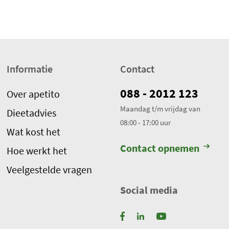
j
g
e
w
e
Informatie
Contact
r
k
088 - 2012 123
Over apetito
t
Maandag t/m vrijdag van
.
Dieetadvies
08:00 - 17:00 uur
T
Wat kost het
o
Contact opnemen
Hoe werkt het
t
a
Veelgestelde vragen
a
Social media
l
a
a