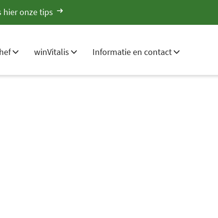
 hier onze tips
hef
winVitalis
Informatie en contact