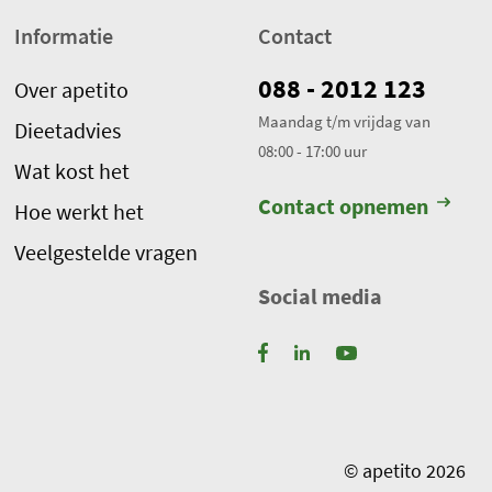
a
l
Informatie
Contact
i
088 - 2012 123
Over apetito
t
e
Maandag t/m vrijdag van
Dieetadvies
m
08:00 - 17:00 uur
Wat kost het
s
Contact opnemen
:
Hoe werkt het
0
Veelgestelde vragen
Social media
© apetito 2026