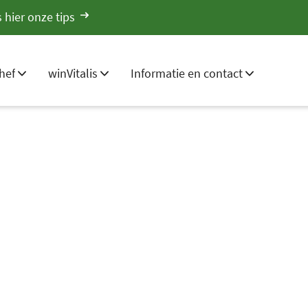
 hier onze tips
hef
winVitalis
Informatie en contact