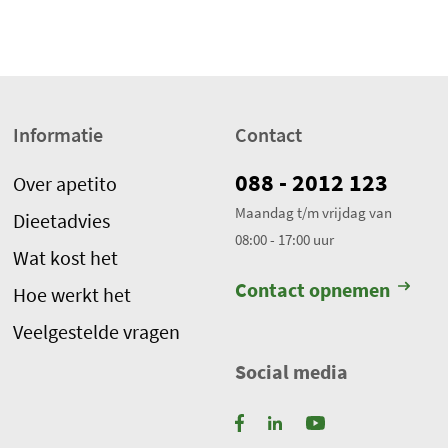
j
g
e
w
e
Informatie
Contact
r
k
088 - 2012 123
Over apetito
t
Maandag t/m vrijdag van
.
Dieetadvies
08:00 - 17:00 uur
T
Wat kost het
o
Contact opnemen
Hoe werkt het
t
a
Veelgestelde vragen
a
Social media
l
a
a