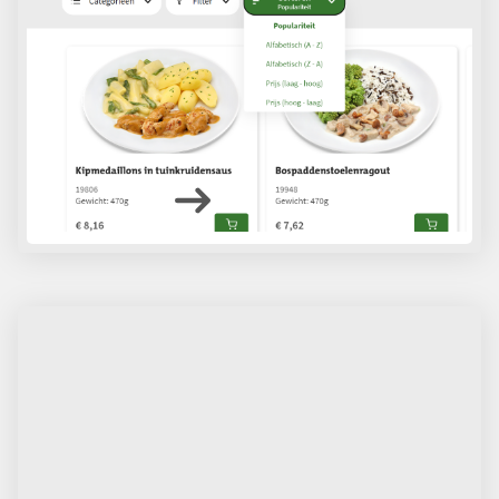
Sorteer het maaltijdoverzicht
In het maaltijdoverzicht kunt u maaltijden sorteren
naar uw voorkeuren! Zet de maaltijden eenvoudig op
volgorde van populariteit, naam of prijs. Zo kunt u
snel de gewenste maaltijden vinden.
Probeer het uit