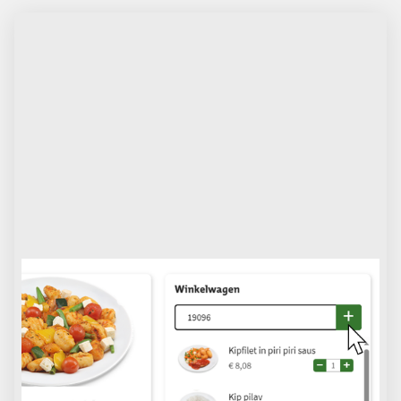
Snelbestelfunctie
Direct maaltijden toevoegen? Dat kan met de
snelbestelfunctie. Voer het gewenste artikelnummer
in en druk op enter of klik op het plusje. De maaltijd
verschijnt direct in uw winkelwagen!