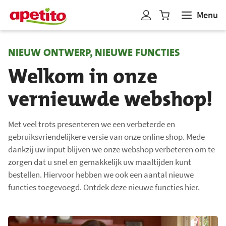
Menu
W
i
n
NIEUW ONTWERP, NIEUWE FUNCTIES
k
Welkom in onze
e
l
vernieuwde webshop!
w
a
g
Met veel trots presenteren we een verbeterde en
e
gebruiksvriendelijkere versie van onze online shop. Mede
n
dankzij uw input blijven we onze webshop verbeteren om te
b
zorgen dat u snel en gemakkelijk uw maaltijden kunt
i
bestellen. Hiervoor hebben we ook een aantal nieuwe
j
functies toegevoegd. Ontdek deze nieuwe functies hier.
g
e
w