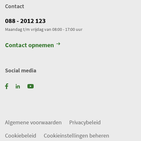
Contact
e
r
088 - 2012 123
k
Maandag t/m vrijdag van 08:00 - 17:00 uur
t
.
Contact opnemen
T
o
t
Social media
a
a
l
a
a
n
Algemene voorwaarden
Privacybeleid
t
a
Cookiebeleid
Cookieinstellingen beheren
l