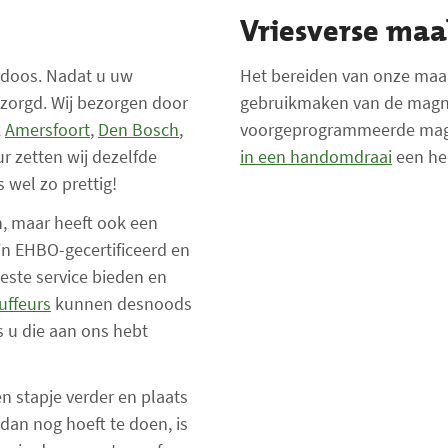
Vriesverse maa
erdoos. Nadat u uw
Het bereiden van onze maal
ezorgd. Wij bezorgen door
gebruikmaken van de magnet
k
Amersfoort
,
Den Bosch
,
voorgeprogrammeerde magne
ur zetten wij dezelfde
in een handomdraai
een hee
s wel zo prettig!
n, maar heeft ook een
ijn EHBO-gecertificeerd en
ste service bieden en
uffeurs
kunnen desnoods
s u die aan ons hebt
n stapje verder en plaats
u dan nog hoeft te doen, is