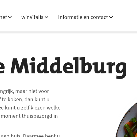
hef
winVitalis
Informatie en contact
je Middelburg
ngrijk, maar niet voor
f te koken, dan kunt u
ee kunt u zelf kiezen welke
st moment thuisbezorgd in
u aan huis. Daarmee bent u