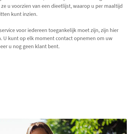
a
ze u voorzien van een dieetlijst, waarop u per maaltijd
l
tten kunt inzien.
i
t
rvice voor iedereen toegankelijk moet zijn, zijn hier
e
n. U kunt op elk moment contact opnemen om uw
m
eer u nog geen klant bent.
s
:
0