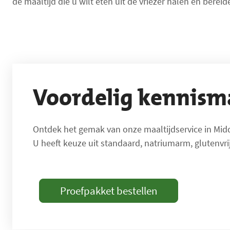
de maaltijd die u wilt eten uit de vriezer halen en berei
Voordelig kennis
Ontdek het gemak van onze maaltijdservice in Midd
U heeft keuze uit standaard, natriumarm, glutenvrij
Proefpakket bestellen