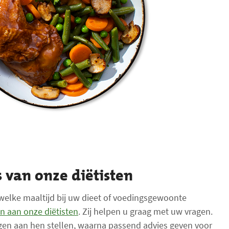
e
w
e
r
k
t
.
T
o
t
a
a
l
 van onze diëtisten
a
a
welke maaltijd bij uw dieet of voedingsgewoonte
n
n aan onze diëtisten
. Zij helpen u graag met uw vragen.
t
gen aan hen stellen, waarna passend advies geven voor