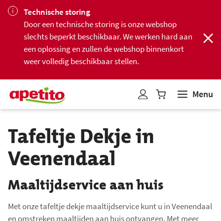
Technische storing
Door een technische storing is onze webshop
slechts beperkt beschikbaar. We werken hard aan
een oplossing en zullen de webshop binnenkort
weer volledig beschikbaar stellen.
Menu
W
i
n
Tafeltje Dekje in
k
e
Veenendaal
l
w
Maaltijdservice aan huis
a
g
Met onze tafeltje dekje maaltijdservice kunt u in Veenendaal
e
en omstreken maaltijden aan huis ontvangen. Met meer