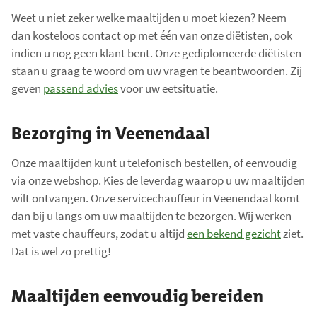
a
Weet u niet zeker welke maaltijden u moet kiezen? Neem
dan kosteloos contact op met één van onze diëtisten, ook
a
indien u nog geen klant bent. Onze gediplomeerde diëtisten
n
staan u graag te woord om uw vragen te beantwoorden. Zij
t
geven
passend advies
voor uw eetsituatie.
a
l
Bezorging in Veenendaal
i
t
Onze maaltijden kunt u telefonisch bestellen, of eenvoudig
e
via onze webshop. Kies de leverdag waarop u uw maaltijden
m
wilt ontvangen. Onze servicechauffeur in Veenendaal komt
s
dan bij u langs om uw maaltijden te bezorgen. Wij werken
:
met vaste chauffeurs, zodat u altijd
een bekend gezicht
ziet.
0
Dat is wel zo prettig!
Maaltijden eenvoudig bereiden