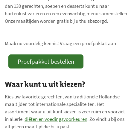
n
dan 130 gerechten, soepen en desserts kunt u naar
b
hartenlust variëren en een evenwichtig menu samenstellen.
i
Onze maaltijden worden gratis bij u thuisbezorgd.
j
g
e
Maak nu voordelig kennis! Vraag een proefpakket aan
w
e
Proefpakket bestellen
r
k
t
Waar kunt u uit kiezen?
.
T
Kies uw favoriete gerechten, van traditionele Hollandse
o
maaltijden tot internationale specialiteiten. Het
t
assortiment waar u uit kunt kiezen is zeer ruim en voorziet
a
in allerlei
diëten en voedingsvoorkeuren
. Zo vindt u bij ons
a
altijd een maaltijd die bij u past.
l