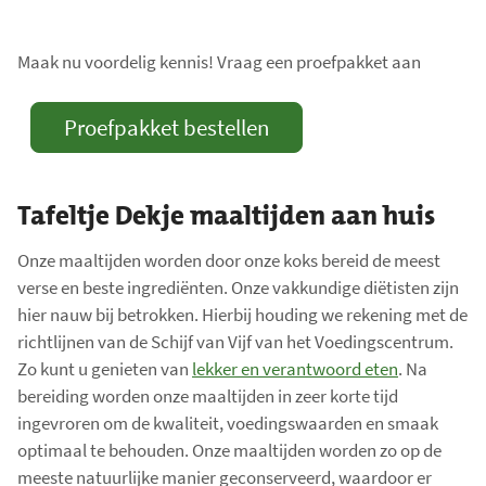
e
r
Maak nu voordelig kennis! Vraag een proefpakket aan
k
t
Proefpakket bestellen
.
T
o
Tafeltje Dekje maaltijden aan huis
t
a
Onze maaltijden worden door onze koks bereid de meest
a
verse en beste ingrediënten. Onze vakkundige diëtisten zijn
l
hier nauw bij betrokken. Hierbij houding we rekening met de
a
richtlijnen van de Schijf van Vijf van het Voedingscentrum.
a
Zo kunt u genieten van
lekker en verantwoord eten
. Na
n
bereiding worden onze maaltijden in zeer korte tijd
t
ingevroren om de kwaliteit, voedingswaarden en smaak
optimaal te behouden. Onze maaltijden worden zo op de
a
meeste natuurlijke manier geconserveerd, waardoor er
l