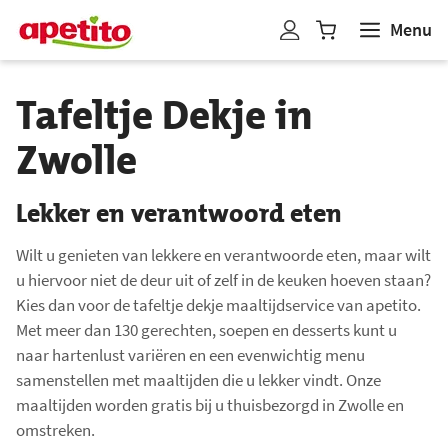
Menu
W
i
n
Tafeltje Dekje in
k
e
Zwolle
l
w
Lekker en verantwoord eten
a
g
Wilt u genieten van lekkere en verantwoorde eten, maar wilt
e
u hiervoor niet de deur uit of zelf in de keuken hoeven staan?
n
Kies dan voor de tafeltje dekje maaltijdservice van apetito.
b
Met meer dan 130 gerechten, soepen en desserts kunt u
i
naar hartenlust variëren en een evenwichtig menu
j
samenstellen met maaltijden die u lekker vindt. Onze
g
maaltijden worden gratis bij u thuisbezorgd in Zwolle en
e
omstreken.
w