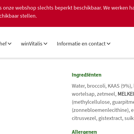
 is onze webshop slechts beperkt beschikbaar. We werken h
chikbaar stellen.
hef
winVitalis
Informatie en contact
Ingrediënten
Water, broccoli, KAAS (9%),
wortelsap, zetmeel,
MELKE
(methylcellulose, guarpit
(zonnebloemenlecithine), er
citrusvezel, gistextract, su
Allergenen