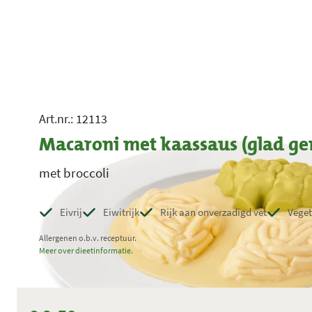
Art.nr.: 12113
Macaroni met kaassaus (glad gem
met broccoli
Eivrij
Eiwitrijk
Rijk aan onverzadigd vet
Veget
Allergenen o.b.v. receptuur.
Meer over dieetinformatie.