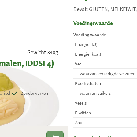
Bevat: GLUTEN, MELKEIWIT
Voedingswaarde
Voedingswaarde
Energie (kJ)
Gewicht 340g
Energie (kcal)
alen, IDDSI 4)
Vet
waarvan verzadigde vetzuren
Koolhydraten
arisch
Zonder varken
waarvan suikers
Vezels
Eiwitten
Zout