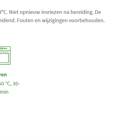
a
18ºC. Niet opnieuw invriezen na bereiding. De
n
 leidend. Fouten en wijzigingen voorbehouden.
t
a
l
i
t
e
m
ven
s
0 °C, 30-
:
 min
0