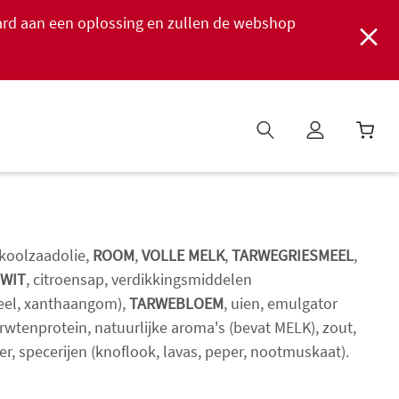
ard aan een oplossing en zullen de webshop
W
i
n
k
e
 koolzaadolie,
ROOM
,
VOLLE MELK
,
TARWEGRIESMEEL
,
l
IWIT
, citroensap, verdikkingsmiddelen
w
meel, xanthaangom),
TARWEBLOEM
, uien, emulgator
a
wtenprotein, natuurlijke aroma's (bevat MELK), zout,
g
e
iker, specerijen (knoflook, lavas, peper, nootmuskaat).
n
b