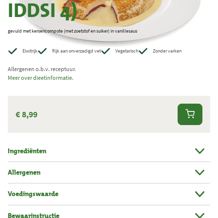
IDDSI 4)
e
r
gevuld met kersencompote (met zoetstof en suiker) in vanillesaus
k
t
Eiwitrijk
Rijk aan onverzadigd vet
Vegetarisch
Zonder varken
.
Allergenen o.b.v. receptuur.
T
Meer over dieetinformatie.
o
t
a
€ 8,99
a
l
Ingrediënten
a
a
Allergenen
n
t
Voedingswaarde
a
l
Bewaarinstructie