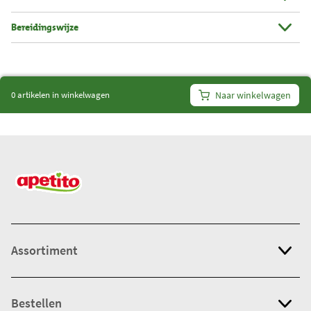
i
Bereidingswijze
t
e
m
s
0 artikelen in winkelwagen
Naar winkelwagen
:
0
Assortiment
Bestellen