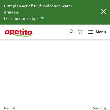
Hitteplan actief! Blijf voldoende water
drinken.
Lees hier onze tips
Menu
W
i
n
k
e
l
w
a
g
e
n
b
i
Art.nr.: 12171
Gewicht 120g