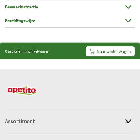
n
Bewaarinstructie
t
Bereidingswijze
a
l
i
t
0 artikelen in winkelwagen
Naar winkelwagen
e
m
s
:
0
Assortiment