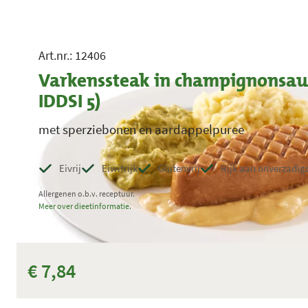
Art.nr.: 12406
Varkenssteak in champignonsaus
IDDSI 5)
met sperziebonen en aardappelpuree
Eivrij
Eiwitrijk
Glutenvrij
Rijk aan onverzadig
Allergenen o.b.v. receptuur.
Meer over dieetinformatie.
€ 7,84