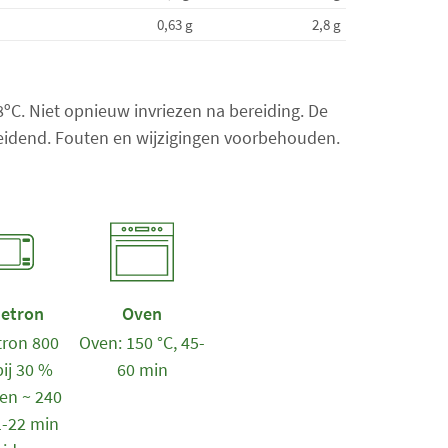
a
0,63 g
2,8 g
l
i
t
e
18ºC. Niet opnieuw invriezen na bereiding. De
m
 leidend. Fouten en wijzigingen voorbehouden.
s
:
0
etron
Oven
ron 800
Oven: 150 °C, 45-
bij 30 %
60 min
en ~ 240
1-22 min