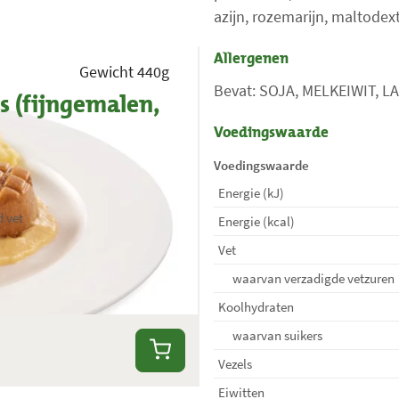
azijn, rozemarijn, maltodext
Allergenen
Gewicht 440g
Bevat: SOJA, MELKEIWIT, 
 (fijngemalen,
Voedingswaarde
Voedingswaarde
Energie (kJ)
d vet
Energie (kcal)
Vet
waarvan verzadigde vetzuren
Koolhydraten
waarvan suikers
Vezels
Eiwitten