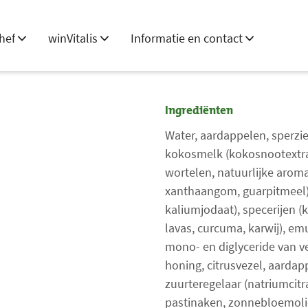
hef
winVitalis
Informatie en contact
Ingrediënten
Water, aardappelen, sperzi
kokosmelk (kokosnootextra
wortelen, natuurlijke arom
xanthaangom, guarpitmeel
kaliumjodaat), specerijen (
lavas, curcuma, karwij), e
mono- en diglyceride van ve
honing, citrusvezel, aarda
zuurteregelaar (natriumcitr
pastinaken, zonnebloemoli