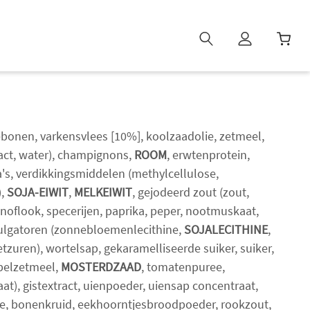
W
i
n
k
e
ebonen, varkensvlees [10%], koolzaadolie, zetmeel,
l
ct, water), champignons,
ROOM
, erwtenprotein,
w
a's, verdikkingsmiddelen (methylcellulose,
a
),
SOJA-EIWIT
,
MELKEIWIT
, gejodeerd zout (zout,
g
e
knoflook, specerijen, paprika, peper, nootmuskaat,
n
mulgatoren (zonnebloemenlecithine,
SOJALECITHINE
,
b
tzuren), wortelsap, gekaramelliseerde suiker, suiker,
i
ppelzetmeel,
MOSTERDZAAD
, tomatenpuree,
j
aat), gistextract, uienpoeder, uiensap concentraat,
g
e, bonenkruid, eekhoorntjesbroodpoeder, rookzout,