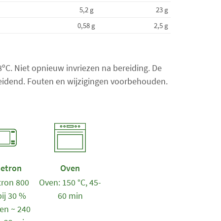
a
5,2 g
23 g
l
0,58 g
2,5 g
i
t
e
m
18ºC. Niet opnieuw invriezen na bereiding. De
s
 leidend. Fouten en wijzigingen voorbehouden.
:
0
etron
Oven
ron 800
Oven: 150 °C, 45-
bij 30 %
60 min
en ~ 240