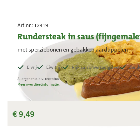
Art.nr.: 12419
Rundersteak in saus (fijngemalen
met sperziebonen en gebakken aardappelen
Eivrij
Eiwitrijk
Rijk aan onverzadigd vet
Zonde
Allergenen o.b.v. receptuur.
Meer over dieetinformatie.
€ 9,49