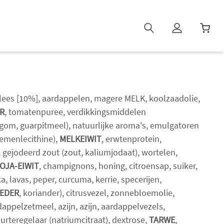
W
i
n
k
e
lees [10%], aardappelen, magere MELK, koolzaadolie,
l
R
, tomatenpuree, verdikkingsmiddelen
w
gom, guarpitmeel), natuurlijke aroma's, emulgatoren
a
emenlecithine),
MELKEIWIT
, erwtenprotein,
g
e
 gejodeerd zout (zout, kaliumjodaat), wortelen,
n
OJA-EIWIT
, champignons, honing, citroensap, suiker,
b
a, lavas, peper, curcuma, kerrie, specerijen,
i
EDER
, koriander), citrusvezel, zonnebloemolie,
j
dappelzetmeel, azijn, azijn, aardappelvezels,
g
uurteregelaar (natriumcitraat), dextrose,
TARWE
,