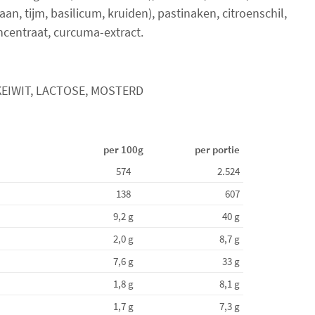
e
n, tijm, basilicum, kruiden), pastinaken, citroenschil,
w
centraat, curcuma-extract.
e
r
k
KEIWIT, LACTOSE, MOSTERD
t
.
T
per 100g
per portie
o
t
574
2.524
a
138
607
a
9,2 g
40 g
l
2,0 g
8,7 g
a
7,6 g
33 g
a
n
1,8 g
8,1 g
t
1,7 g
7,3 g