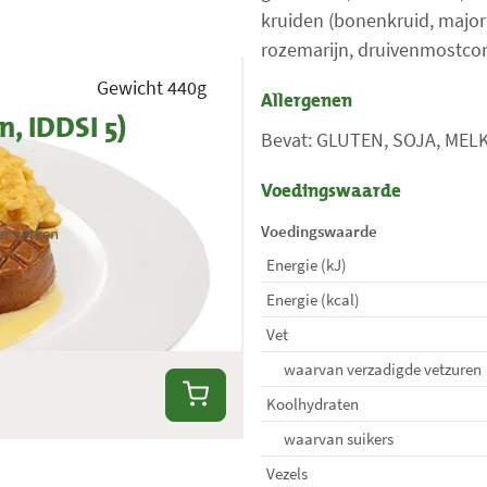
kruiden (bonenkruid, majoraa
rozemarijn, druivenmostcon
Gewicht 440g
Allergenen
, IDDSI 5)
Bevat: GLUTEN, SOJA, MEL
Voedingswaarde
Voedingswaarde
r varken
Energie (kJ)
Energie (kcal)
Vet
waarvan verzadigde vetzuren
Koolhydraten
waarvan suikers
Vezels