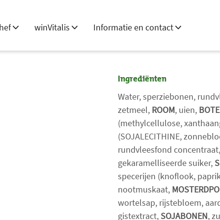
hef
winVitalis
Informatie en contact
Ingrediënten
Water, sperziebonen, rundv
zetmeel,
ROOM
, uien,
BOTE
(methylcellulose, xanthaan
(SOJALECITHINE, zonneblo
rundvleesfond concentraat,
gekaramelliseerde suiker,
S
specerijen (knoflook, paprik
nootmuskaat,
MOSTERDPO
wortelsap, rijstebloem, aar
gistextract,
SOJABONEN
, z