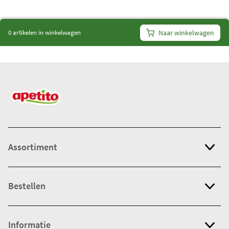
i
t
0 artikelen in winkelwagen
Naar winkelwagen
e
m
s
:
0
Assortiment
Bestellen
Informatie