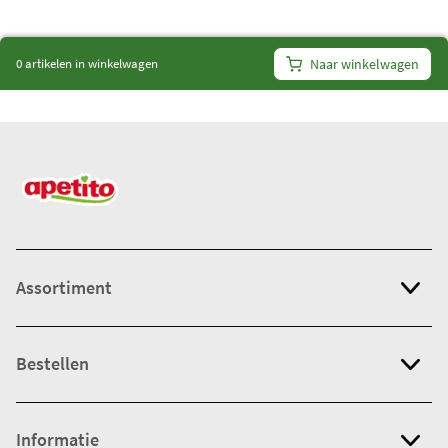
i
t
0 artikelen in winkelwagen
Naar winkelwagen
e
m
s
:
0
Assortiment
Bestellen
Informatie