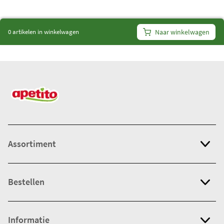
i
t
0 artikelen in winkelwagen
Naar winkelwagen
e
m
s
:
0
Assortiment
Bestellen
Informatie