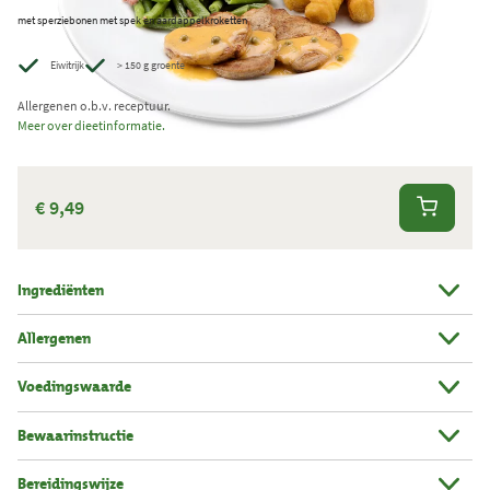
met sperziebonen met spek en aardappelkroketten
e
r
Eiwitrijk
> 150 g groente
k
Allergenen o.b.v. receptuur.
t
Meer over dieetinformatie.
.
T
o
€ 9,49
t
a
a
Ingrediënten
l
Allergenen
a
a
Voedingswaarde
n
t
Bewaarinstructie
a
Bereidingswijze
l