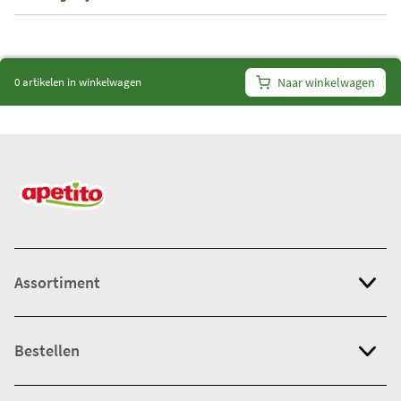
i
t
e
0 artikelen in winkelwagen
Naar winkelwagen
m
s
:
0
Assortiment
Bestellen