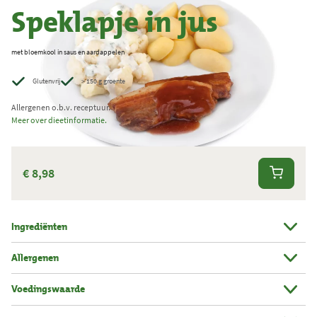
Speklapje in jus
j
g
e
met bloemkool in saus en aardappelen
w
Glutenvrij
> 150 g groente
e
r
Allergenen o.b.v. receptuur.
Meer over dieetinformatie.
k
t
.
€ 8,98
T
o
t
Ingrediënten
a
a
Allergenen
l
Voedingswaarde
a
a