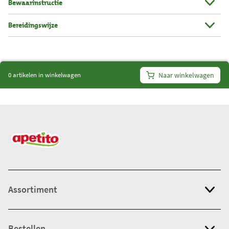
Bewaarinstructie
n
t
Bereidingswijze
a
l
i
t
0 artikelen in winkelwagen
Naar winkelwagen
e
m
s
:
0
Assortiment
Bestellen