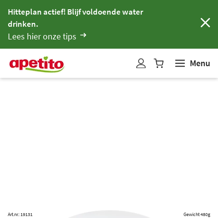
Hitteplan actief! Blijf voldoende water
drinken.
Lees hier onze tips
Menu
W
i
n
k
e
l
w
a
g
e
n
b
i
Art.nr.: 19131
Gewicht 480g