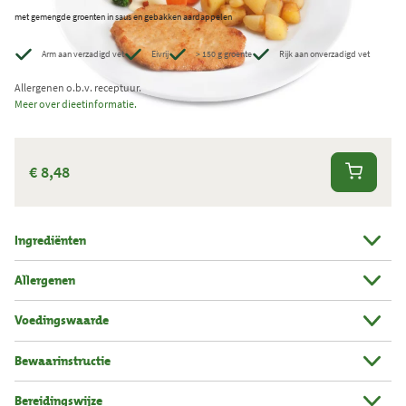
met gemengde groenten in saus en gebakken aardappelen
e
r
Arm aan verzadigd vet
Eivrij
> 150 g groente
Rijk aan onverzadigd vet
k
Allergenen o.b.v. receptuur.
t
Meer over dieetinformatie.
.
T
o
€ 8,48
t
a
a
Ingrediënten
l
Allergenen
a
a
Voedingswaarde
n
t
Bewaarinstructie
a
Bereidingswijze
l