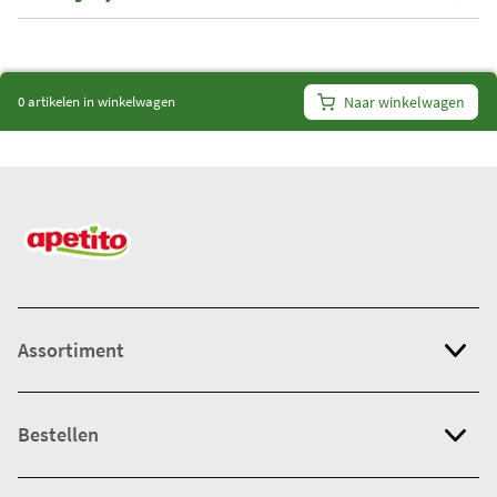
i
t
e
0 artikelen in winkelwagen
Naar winkelwagen
m
s
:
0
Assortiment
Bestellen