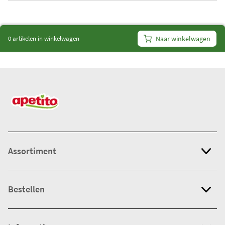
i
t
e
0 artikelen in winkelwagen
Naar winkelwagen
m
s
:
0
Assortiment
Bestellen