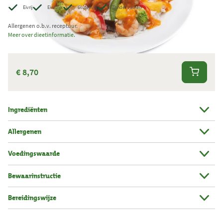
Eivrij
Eiwitrijk
Glutenvrij
Zonder varken
e
r
Allergenen o.b.v. receptuur.
Meer over dieetinformatie.
k
t
.
€ 8,70
T
o
t
Ingrediënten
a
a
Allergenen
l
Voedingswaarde
a
a
Bewaarinstructie
n
t
Bereidingswijze
a
l