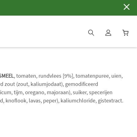
W
i
n
k
e
SMEEL
, tomaten, rundvlees [9%], tomatenpuree, uien,
l
rd zout (zout, kaliumjodaat), gemodificeerd
w
icum, tijm, oregano, majoraan), suiker, specerijen
a
d, knoflook, lavas, peper), kaliumchloride, gistextract.
g
e
n
b
i