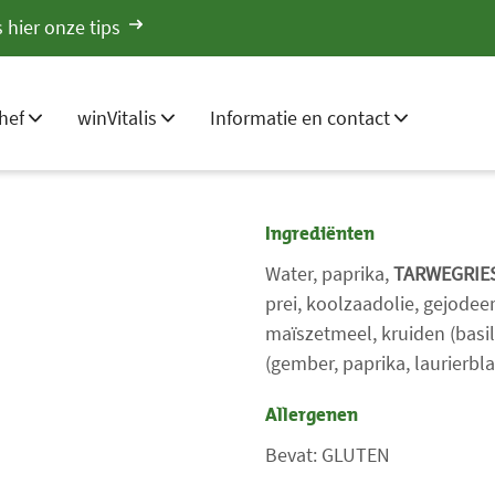
 hier onze tips
hef
winVitalis
Informatie en contact
Ingrediënten
Water, paprika,
TARWEGRIE
prei, koolzaadolie, gejodee
maïszetmeel, kruiden (basil
(gember, paprika, laurierbla
Allergenen
Bevat: GLUTEN