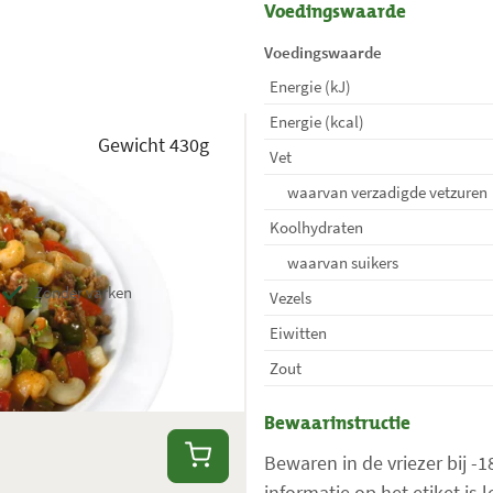
Voedingswaarde
Voedingswaarde
Energie (kJ)
Energie (kcal)
Gewicht 430g
Vet
waarvan verzadigde vetzuren
Koolhydraten
waarvan suikers
j
Zonder varken
Vezels
Eiwitten
Zout
Bewaarinstructie
Bewaren in de vriezer bij -
informatie op het etiket is