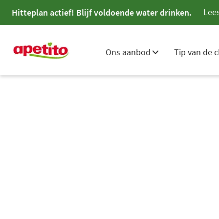
Lees
Hitteplan actief! Blijf voldoende water drinken.
Ons aanbod
Tip van de c