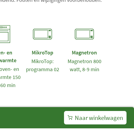
n
t
a
l
i
t
e
n- en
MikroTop
Magnetron
m
warmte
MikroTop:
Magnetron 800
s
oven- en
programma 02
watt, 8-9 min
:
rmte 150
0
-60 min
Naar winkelwagen