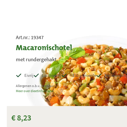
Art.nr.: 19347
Macaronischotel
met rundergehakt
Eivrij
Lactosevrij
> 150 g groente
Melkeiwitvri
Allergenen o.b.v. receptuur.
Meer over dieetinformatie.
€ 8,23