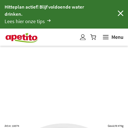
Hitteplan actief! Blijf voldoende water
drinken.
Lees hier onze tips
Menu
W
i
n
k
e
l
w
a
g
e
n
b
i
Art.nr.: 19374
Gewicht 475g