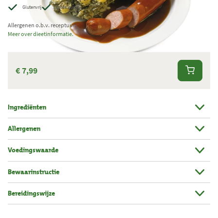
Glutenvrij
Grote portie
e
r
Allergenen o.b.v. receptuur.
Meer over dieetinformatie.
k
t
.
€ 7,99
T
o
t
Ingrediënten
a
a
Allergenen
l
Voedingswaarde
a
a
Bewaarinstructie
n
t
Bereidingswijze
a
l