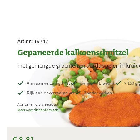
Art.nr.: 19742
Gepaneerde kalkoenschnitzel
met gemengde groenten en aardappelen in kruid
Arm aan verzadigd vet
Eivrij
Eiwitrijk
> 150 g 
Rijk aan onverzadigd vet
Zonder varken
Allergenen o.b.v. receptuur.
Meer over dieetinformatie.
€ 8,81