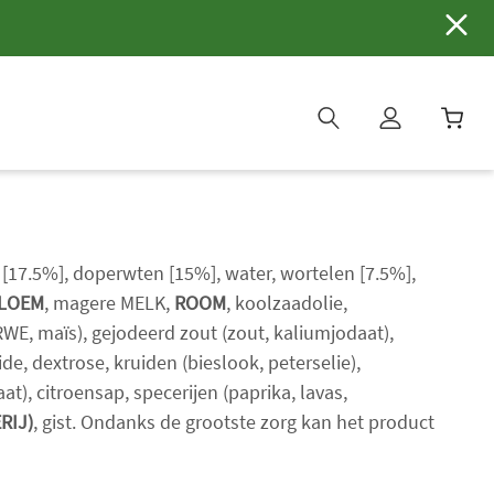
W
i
n
k
e
[17.5%], doperwten [15%], water, wortelen [7.5%],
l
LOEM
, magere MELK,
ROOM
, koolzaadolie,
w
WE, maïs), gejodeerd zout (zout, kaliumjodaat),
a
de, dextrose, kruiden (bieslook, peterselie),
g
e
at), citroensap, specerijen (paprika, lavas,
n
RIJ)
, gist. Ondanks de grootste zorg kan het product
b
i