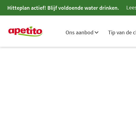
Lees
Hitteplan actief! Blijf voldoende water drinken.
Ons aanbod
Tip van de c