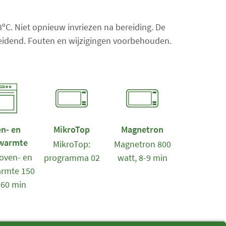
n
t
18ºC. Niet opnieuw invriezen na bereiding. De
a
 leidend. Fouten en wijzigingen voorbehouden.
l
i
t
e
m
s
:
n- en
MikroTop
Magnetron
0
warmte
MikroTop:
Magnetron 800
oven- en
programma 02
watt, 8-9 min
rmte 150
-60 min