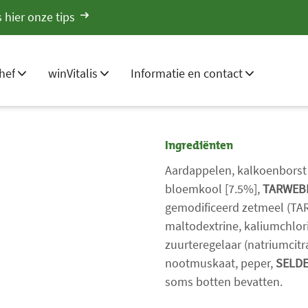
 hier onze tips
hef
winVitalis
Informatie en contact
Ingrediënten
Aardappelen, kalkoenborst 
bloemkool [7.5%],
TARWEB
gemodificeerd zetmeel (TAR
maltodextrine, kaliumchlori
zuurteregelaar (natriumcitra
nootmuskaat, peper,
SELDE
soms botten bevatten.