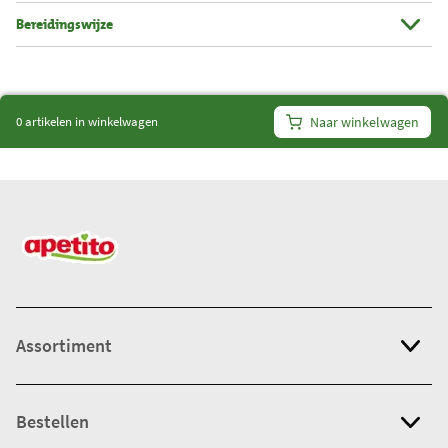
i
Bereidingswijze
t
e
m
s
0 artikelen in winkelwagen
Naar winkelwagen
:
0
Assortiment
Bestellen