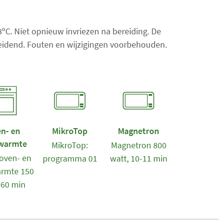
n
t
a
18ºC. Niet opnieuw invriezen na bereiding. De
l
 leidend. Fouten en wijzigingen voorbehouden.
i
t
e
m
s
:
0
n- en
MikroTop
Magnetron
warmte
MikroTop:
Magnetron 800
oven- en
programma 01
watt, 10-11 min
rmte 150
-60 min