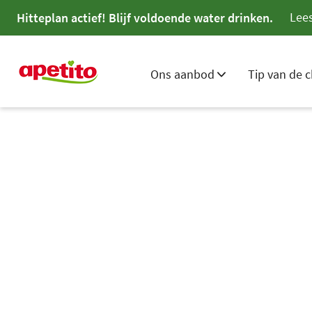
Lees
Hitteplan actief! Blijf voldoende water drinken.
Ons aanbod
Tip van de c