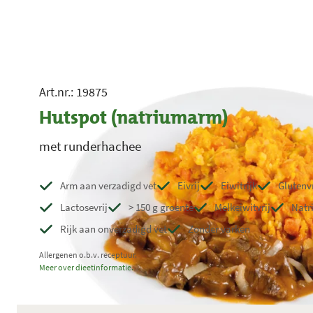
Art.nr.: 19875
Hutspot (natriumarm)
met runderhachee
Arm aan verzadigd vet
Eivrij
Eiwitrijk
Glutenvr
Lactosevrij
> 150 g groente
Melkeiwitvrij
Natr
Rijk aan onverzadigd vet
Zonder varken
Allergenen o.b.v. receptuur.
Meer over dieetinformatie.