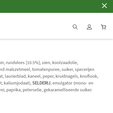
W
i
n
k
e
r, rundvlees [10.5%], uien, koolzaadolie,
l
rd maïszetmeel, tomatenpuree, suiker, specerijen
w
t, laurierblad, kaneel, peper, kruidnagels, knoflook,
a
ut, kaliumjodaat),
SELDERIJ
, emulgator (mono- en
g
e
rei, paprika, peterselie, gekaramelliseerde suiker.
n
b
i