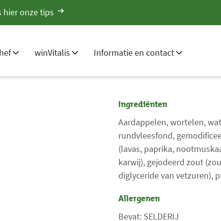
 hier onze tips
hef
winVitalis
Informatie en contact
Ingrediënten
Aardappelen, wortelen, wate
rundvleesfond, gemodificee
(lavas, paprika, nootmuskaa
karwij), gejodeerd zout (zo
diglyceride van vetzuren), p
Allergenen
Bevat: SELDERIJ