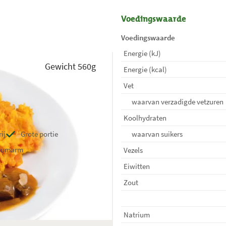
Voedingswaarde
Voedingswaarde
Energie (kJ)
Gewicht 560g
Energie (kcal)
Vet
waarvan verzadigde vetzuren
Koolhydraten
ij
Grote portie
waarvan suikers
iumarm
Vezels
Eiwitten
Zout
Natrium