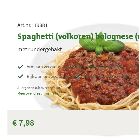
Art.nr.: 19881
Spaghetti (volkoren) bolognese
met rundergehakt
Arm aan verzadigd vet
Eivrij
Lactosevrij
Melke
Rijk aan onverzadigd vet
Zonder varken
Allergenen o.b.v. receptuur.
Meer over dieetinformatie.
€ 7,98