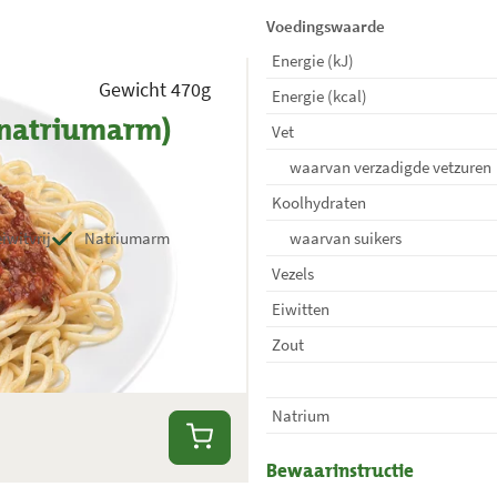
Voedingswaarde
Energie (kJ)
Gewicht 470g
Energie (kcal)
 (natriumarm)
Vet
waarvan verzadigde vetzuren
Koolhydraten
iwitvrij
Natriumarm
waarvan suikers
Vezels
Eiwitten
Zout
Natrium
Bewaarinstructie