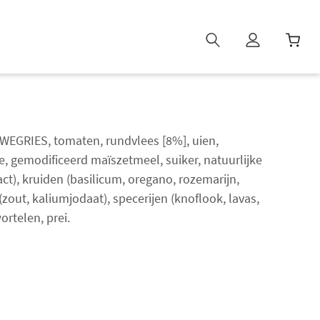
W
i
n
k
e
WEGRIES, tomaten, rundvlees [8%], uien,
l
, gemodificeerd maïszetmeel, suiker, natuurlijke
w
act), kruiden (basilicum, oregano, rozemarijn,
a
(zout, kaliumjodaat), specerijen (knoflook, lavas,
g
e
wortelen, prei.
n
b
i
j
g