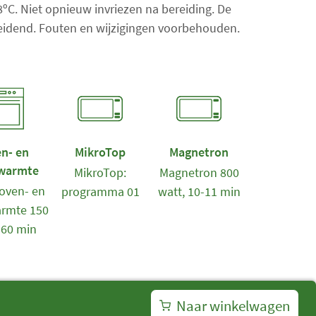
a
18ºC. Niet opnieuw invriezen na bereiding. De
l
 leidend. Fouten en wijzigingen voorbehouden.
i
t
e
m
s
:
0
n- en
MikroTop
Magnetron
warmte
MikroTop:
Magnetron 800
oven- en
programma 01
watt, 10-11 min
rmte 150
-60 min
Naar winkelwagen