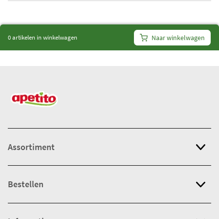
i
t
e
0 artikelen in winkelwagen
Naar winkelwagen
m
s
:
0
Assortiment
Bestellen