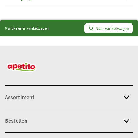
i
t
e
0 artikelen in winkelwagen
Naar winkelwagen
m
s
:
0
Assortiment
Bestellen