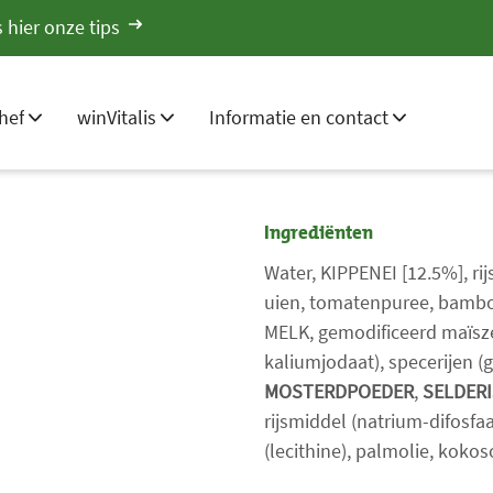
 hier onze tips
hef
winVitalis
Informatie en contact
Ingrediënten
Water, KIPPENEI [12.5%], rij
uien, tomatenpuree, bambo
MELK, gemodificeerd maïsze
kaliumjodaat), specerijen (
MOSTERDPOEDER
,
SELDERI
rijsmiddel (natrium-difosfa
(lecithine), palmolie, kokos