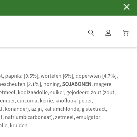
W
i
n
k
e
st, paprika [9.5%], wortelen [6%], doperwten [4.7%],
l
escheuten [2.1%], honing,
SOJABONEN
, magere
w
tmeel, koolzaadolie, suiker, gejodeerd zout (zout,
a
gember, curcuma, kerrie, knoflook, peper,
g
e
J
, koriander), azijn, kaliumchloride, gistextract,
n
at, natriumbicarbonaat), zetmeel, emulgator
b
olie, kruiden.
i