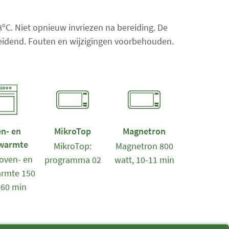
n
t
18ºC. Niet opnieuw invriezen na bereiding. De
a
 leidend. Fouten en wijzigingen voorbehouden.
l
i
t
e
m
s
:
n- en
MikroTop
Magnetron
0
warmte
MikroTop:
Magnetron 800
oven- en
programma 02
watt, 10-11 min
rmte 150
-60 min