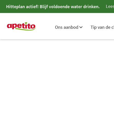
Lees
Hitteplan actief! Blijf voldoende water drinken.
Ons aanbod
Tip van de c