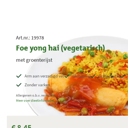
Art.nr.: 19978
Foe yong hai (vegetarisch)
met groenterijst
Arm aan verzadigd vet
Glutenvrij
Grote portie
Zonder varken
Allergenen o.b.v. receptuur.
Meer over dieetinformatie.
€ 8,45