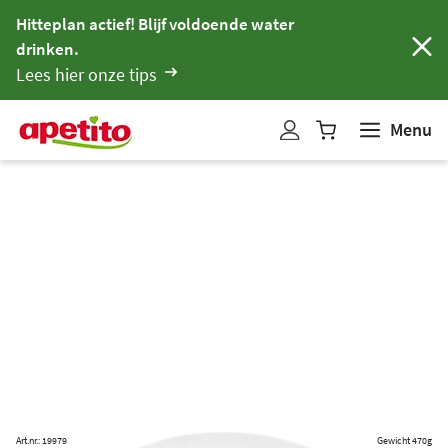
Hitteplan actief! Blijf voldoende water
drinken.
Lees hier onze tips
Menu
W
i
n
k
e
l
w
a
g
e
n
b
i
Art.nr.: 19979
Gewicht 470g